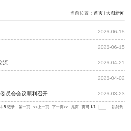
当前位置：
首页
大图新闻
2026-06-15
2026-06-15
交流
2026-04-21
2026-04-02
导委员会会议顺利召开
2026-03-23
共
5
记录
第一页
<<上一页
下一页>>
尾页
页码
1
/
1
跳转到