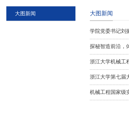
液压传动及控制I
大图新闻
大图新闻
机器人驱动与控
机电系统建模、辨识
学院党委书记刘
机电系统综合
探秘智造前沿，
浙江大学机械工
浙江大学第七届
机械工程国家级实