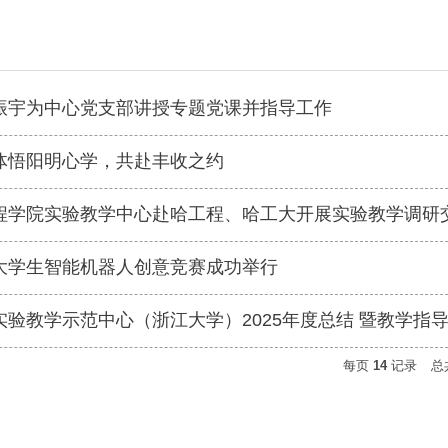
I实验
无锡先导智能装备股份...
制实验
杭州艾美依航空制造装...
与...
一汽解放发动机事业部
振宇为中心党支部讲授专题党课并指导工作
实验
无锡威孚高科技集团股...
模块A
体悟阳明心学，共赴丰收之约
模块B
柳工常州机械有限公司
程学院实验教学中心赴哈工程、哈工大开展实验教学调研
山东临工工程机械有限...
模块C
模块D
恒锋工具股份有限公司
大学生智能机器人创意竞赛成功举行
浙江国自机器人技术股...
验教学示范中心（浙江大学）2025年度总结 暨教学指
浙江中控技术股份有限...
每页
14
记录
总
浙江燃创透平机械股份...
杭州轴承集团有限公司