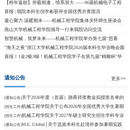
【秩年返校】卅载相逢，情系浙大 ——96届机械电子工程
班毕业三十周年返校活...
喜报 | 我院本科生倪学彬获评全国优秀共青团员
凝心聚力 温暖期末——机械工程学院集体关怀师生座谈会
顺利举行
燕山大学机械工程学院领导一行来我院访问交流
智慧机械，筑梦未来——机械工程学院举办第七届“思看
杯”本科毕业设计展
“海天之夜”浙江大学机械工程学院2026届本科生毕业晚会圆
满举行
喜报丨1金2银3铜！机械工程学院学子在第九届“精雕杯”毕
业设计大赛中再创...
通知公告
更多>>
关于2026年度（首届）路甬祥奖教金拟授奖名单的
[通知公告]
公示
机械工程学院关于公布2026年全国优秀大学生暑期
[招生工作]
学术夏令营入选名...
机械工程学院关于2027年硕士研究生招生学科专业
[招生工作]
调整的公告
M.E. Global│关于选派本科生赴境外参加暑期实践
[通知公告]