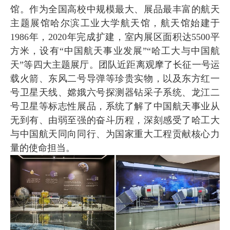
馆。作为全国高校中规模最大、展品最丰富的航天
主题展馆哈尔滨工业大学航天馆，航天馆始建于
1986
年，
2020
年完成扩建，室内展区面积达
5500
平
方米，设有“中国航天事业发展”“哈工大与中国航
天”等四大主题展厅。团队近距离观摩了长征一号运
载火箭、东风二号导弹等珍贵实物，以及东方红一
号卫星天线、嫦娥六号探测器钻采子系统、龙江二
号卫星等标志性展品，系统了解了中国航天事业从
无到有、由弱至强的奋斗历程，深刻感受了哈工大
与中国航天同向同行、为国家重大工程贡献核心力
量的使命担当。