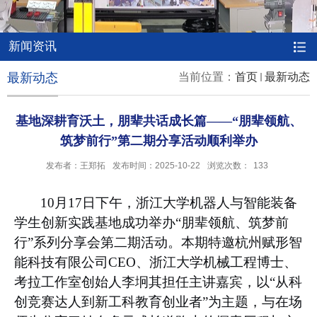
新闻资讯
最新动态
当前位置：
首页
最新动态
基地深耕育沃土，朋辈共话成长篇——“朋辈领航、
筑梦前行”第二期分享活动顺利举办
发布者：王郑拓
发布时间：2025-10-22
浏览次数：
133
10
月
17
日下午，浙江大学机器人与智能装备
学生创新实践基地成功举办“朋辈领航、筑梦前
行”系列分享会第二期活动。本期特邀杭州赋形智
能科技有限公司
CEO
、浙江大学机械工程博士、
考拉工作室创始人李坰其担任主讲嘉宾，以“从科
创竞赛达人到新工科教育创业者”为主题，与在场