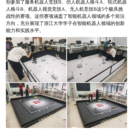
别参加了服务机器人竞技
B
、仿人机器人格斗
A
、轮式机器
人格斗
B
、机器人视觉竞技
A
、无人机竞技
B
这
5
个极具挑
战性的赛项。这些赛项涵盖了智能机器人领域的多个前沿
方向，充分展现了浙江大学学子在智能机器人领域的创新
能力和实践水平。