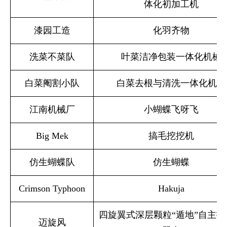
体化初加工机
漆园工造
化羽齐物
洗菜不菜队
叶菜洁净包装一体化机械
白菜阉割小队
白菜去根与清洗一体化机械
江南机械厂
小蝴蝶飞呀飞
Big Mek
搞毛挖挖机
仿生蝴蝶队
仿生蝴蝶
Crimson Typhoon
Hakuja
四旋翼式深层颗粒“遁地”自主打
迈旋风