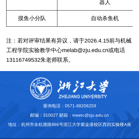
器人
摸鱼小分队
自动杀鱼机
注：若对评审结果有异议，请于
2026.4.15
前与机械
工程学院实验教学中心
melab@zju.edu.cn
或电话
13116749532
朱老师联系。
垂询电话：0571-88206259
邮编：310027 邮箱：meetc@zju.edu.cn
地址：杭州市余杭塘路866号浙江大学紫金港校区西四实验楼A座