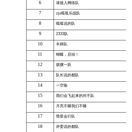
6
请接入网络队
7
zju
呱呱乐战队
8
呱呱说的队
9
2333
队
10
丰耕队
11
蝴蝶，启动！
12
骐骥一跃
13
队长说的都队
14
一空输
15
我们会飞起来的对不队
16
月亮不睡我们不睡
17
彗星会行队
18
评委说的都队