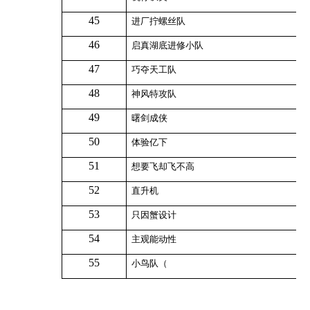
45
进厂拧螺丝队
46
启真湖底进修小队
47
巧夺天工队
48
神风特攻队
49
曙剑成侠
50
体验亿下
51
想要飞却飞不高
52
直升机
53
只因蟹设计
54
主观能动性
55
小鸟队（