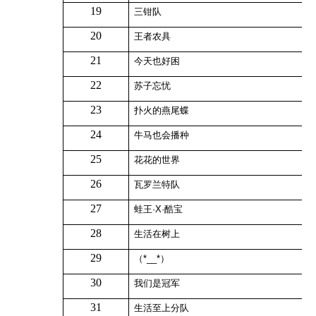
19
三钳队
20
王者农具
21
今天也好困
22
苏子忘忧
23
扑火的燕尾蝶
24
牛马也会播种
25
花花的世界
26
瓦罗兰特队
27
蛙王·
X
·酷宝
28
生活在树上
29
（
*__*
）
30
我们是冠军
31
生活至上分队