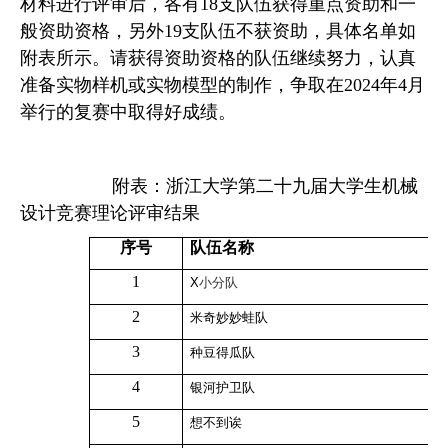
材料进行评审后，各有
18
支队伍获得重点资助和一
般资助资格，另外
19
支队伍不获资助，具体名单如
附表所示。请获得资助资格的队伍继续努力，认真
准备实物样机或实物模型的制作，争取在
2024
年
4
月
举行的复赛中取得好成绩。
附表：浙江大学第二十九届大学生机械
设计竞赛理论评审结果
序号
队伍名称
1
X
小分队
2
米奇妙妙蛙队
3
种豆得瓜队
4
银河护卫队
5
想不到诶