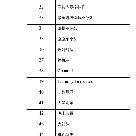
32
马拉内罗拖拉机
33
紫金港拧螺丝小分队
34
耋蝶不休队
35
么么车小队
36
啊对对队
37
神机营
38
Guaaa!!!
39
Harmony Innovators
40
艾欧尼亚
41
大发明家
42
飞上云霄
43
火箭队
44
机你钛美