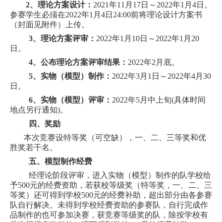
2
、理论方案设计：
2021
年11月17日～2022年1月4日。
参
赛学
生必须在2022年1月4日24:00前将理论设计方案书
（封面见附件）上传
。
3
、理论方案评审：
2022
年1月10日～2022年1月20
日。
4
、公布理论方案评审结果：
2022
年2月底。
5
、实物（模型）制作：
2022
年3月1日～2022年4月30
日
。
6
、实物（模型）评审：
2022
年5月中上旬(具体时间
地
点另行通知)。
四、奖励
本次竞赛设特等奖（可空缺），一、二、三等奖和优
胜奖若干名。
五、模型制作经费
经理论阶段评审，进入实物（模型）制作的队学校给
予500元的经费资助，若获校等级奖（
特等奖，一、二、三
等奖
）还可得到学校500元的经费补助，超出部分由各参赛
队自行解决。未得到学校经费资助的参赛队，自行完成作
品制作的也可参加决赛，获竞赛等级奖的队，除按学校有