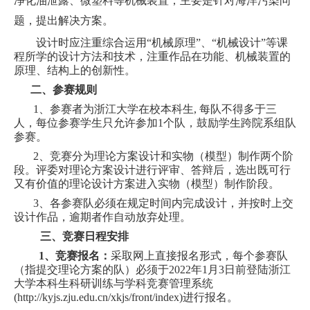
净化油泄露、微塑料等机械装置，主要是针对海洋污染问
题，提出解决方案。
设计时应注重综合运用“机械原理”、“机械设计”等课
程所学的设计方法和技术，注重作品在功能、机械装置的
原理、结构上的创新性。
二、参赛规则
1
、参赛者为浙江大学在校本科生, 每队不得多于三
人，每位参赛学生只允许参加1个队，鼓励学生跨院系组队
参赛。
2
、竞赛分为理论方案设计和实物（模型）制作两个阶
段。评委对理论方案设计进行评审、答辩后，选出既可行
又有价值的理论设计方案进入实物（模型）制作阶段。
3
、各参赛队必须在规定时间内完成设计，并按时上交
设计作品，逾期者作自动放弃处理。
三、竞赛日程安排
1
、竞赛报名：
采取网上直接报名形式，每个参赛队
（指提交理论方案的队）
必须于2022年1
月3日
前登陆浙江
大学本科生科研训练与学科竞赛管理系统
(http://kyjs.zju.edu.cn/xkjs/front/index)
进行报名
。