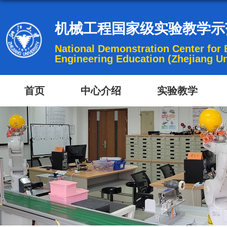
机械工程国家级实验教学示
National Demonstration Center for
Engineering Education (Zhejiang Un
首页
中心介绍
实验教学
中心概况
课程概况
组织机构
工程图学实
师资队伍
机械工程国家级实验
机械制图及CAD基础
教学环境
机械工程基础
院实验教学中
测控技术实
嵌入式系统实