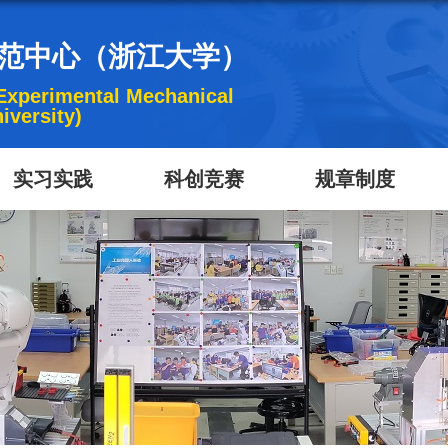
范中心（浙江大学）
 Experimental Mechanical
iversity)
实习实践
科创竞赛
规章制度
实习课程
专业前沿认识实习
智能机器人创意竞赛
安全卫生规章制度
验
实习基地
杭州申昊科技股份有限...
机械设计竞赛
生产实习
设备资产规章制度
教...
实...
院学生创新中心
杭州海康威视数字技术...
电气与自动化大赛
实验教学规章制度
实验
心
机械产品数字化设计大...
中铁工程装备集团有限...
验
杭州云深处科技股份有...
验
杭州前进齿轮箱集团股...