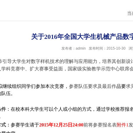
I实验
无锡先导智能装备股份...
当
制实验
杭州艾美依航空制造装...
与...
一汽解放发动机事业部
关于2016年全国大学生机械产品
实验
无锡威孚高科技集团股...
模块A
发布者：admin
发布时间：2015-10-30
浏
模块B
柳工常州机械有限公司
步引导大学生对数字样机技术的理解与应用能力，培养其创新设
山东临工工程机械有限...
模块C
入学科竞赛中、扩大赛事受益面，国家级实验教学示范中心联席会
。
模块D
恒锋工具股份有限公司
拟继续组织同学们参加本次竞赛，
参赛队
伍要求及最后作
品要
求
浙江国自机器人技术股...
的队伍。
浙江中控技术股份有限...
条件
：在校本科大学生可以个人或小组的方式，通过学校推荐报名
浙江燃创透平机械股份...
。
杭州轴承集团有限公司
方式：
参赛学生请于
2015
年12
月25
日24:00
前将参赛报名表
附件1