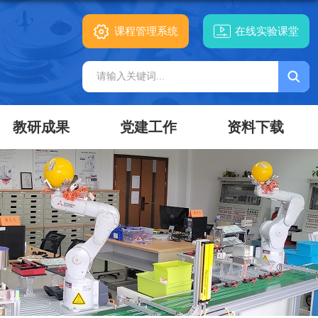
课程管理系统
在线实验课堂
教研成果
党建工作
资料下载
竞赛介绍
教改项目
理论学习
实验报告
实验教材及自制设备
竞赛通知
竞赛介绍
思政园地
生产实习
竞赛动态
竞赛通知
竞赛通知
获奖情况
支部动态
竞赛动态
竞赛动态
竞赛通知
竞赛动态