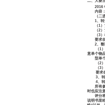
二、大赛
2016
内容
（
二
1
、转
（
1
）
（
2
）
（
3
）
要求
2
、整
（
1
意单个物
型单
（
2
（
3
要求
3
、
4
、
所有
时也应注
评分
说明书里