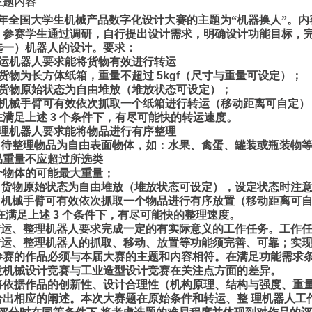
主题内容
博世力士乐常州有限公...
年全国大学生机械产品数字化设计大赛的主题为
“
机器换人
”
。内
：
参赛学生通过调研
，
自行提出设计需求
，
明确设计功能目标
，
恒立高压油缸股份有限...
选一
）
机器人的设计。要求
：
运机器人要求能将货物有效进行转运
货物为长方体纸箱
，
重量不超过
5kgf
（
尺寸与重量可设定
）；
货物原始状态为自由堆放
（
堆放状态可设定
）；
机械手臂可有效依次抓取一个纸箱进行转运
（
移动距离可自定
）
在满足上述
3
个条件下
，
有尽可能快的转运速度。
理机器人要求能将物品进行有序整理
）
待整理物品为自由表面物体
，
如
：
水果、禽蛋、罐装或瓶装物
品重量不应超过所选类
个物体的可能最大重量
；
）
货物原始状态为自由堆放
（
堆放状态可设定
），
设定状态时注
）
机械手臂可有效依次抓取一个物品进行有序放置
（
移动距离可
在满足上述
3
个条件下
，
有尽可能快的整理速度。
转运、整理机器人要求完成一定的有实际意义的工作任务。工作
转运、整理机器人的抓取、移动、放置等功能须完善、可靠
；
实
参赛的作品必须与本届大赛的主题和内容相符。在满足功能需求
意机械设计竞赛与工业造型设计竞赛在关注点方面的差异。
将依据作品的创新性、设计合理性（机构原理、结构与强度、重量
给出相应的阐述。本次大赛题在原始条件和转运、整 理机器人工