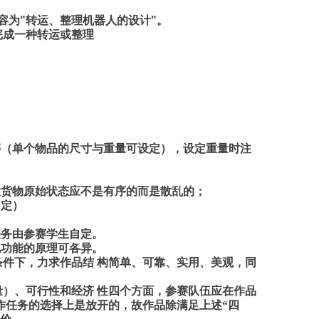
容为
"
转运、整理机器人的设计
"
。
完成一种转运或整理
等
（
单个物品的尺寸与重量可设定
），
设定重量时注
意货物原始状态应不是有序的而是散乱的
；
自定
）
任务由参赛学生自定。
现功能的原理可各异。
条件下
，
力求作品结 构简单、可靠、实用、美观
，
同
）、可行性和经济 性四个方面，参赛队伍应在作品
作任务的选择上是放开的，故作品除满足上述“四