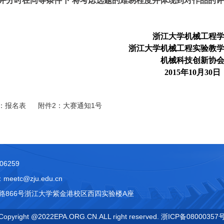
，评分时在同等条件下 将考虑选题的难易程度并体现到对作品的
浙江大学机械工程
浙江大学机械工程实验教
机械科技创新协
2015年10月30日
1：报名表
附件2：大赛通知1号
06259
eetc@zju.edu.cn
路866号浙江大学紫金港校区西四实验楼A座
Copyright @2022EPA.ORG.CN.ALL right reserved. 浙ICP备08000357