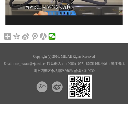
Copyright (c) 2016. ME. All Rights Reserved
Email：me_master@zju.edu.cn 联系电话：（0086）0571-87951168 地址：浙江省杭
州市西湖区余杭塘路866号 邮编：310030