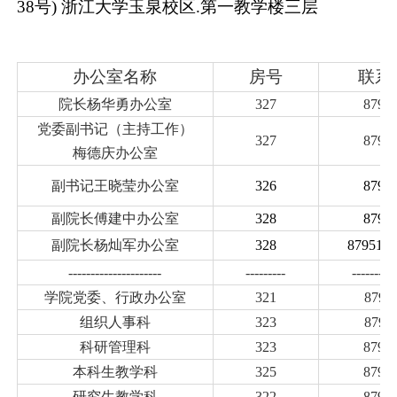
38
号
)
浙江大学玉泉校区
.
第一教学楼三层
办公室名称
房号
联系
院长杨华勇办公室
327
8795
党委副书记（主持工作）
327
8795
梅德庆办公室
副书记王晓莹办公室
326
8795
副院长傅建中办公室
328
8795
副院长杨灿军
办公室
328
8795127
---------------------
---------
----------
学院党委、行政办公室
321
8795
组织人事科
323
8795
科研管理科
323
8795
本科生教学科
325
8795
研究生教学科
322
8795