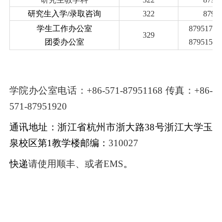
研究生入学
/
录取咨询
322
8795
学生工作办公室
87951787
329
团委办公室
87951522
学院办公室电话：
+86-571-87951168
传真：
+86-
571-87951920
通讯地址：浙江省杭州市浙大路
38
号浙江大学玉
泉校区第
1
教学楼邮编：
310027
快递
请使用
顺丰、
或者
EMS
。