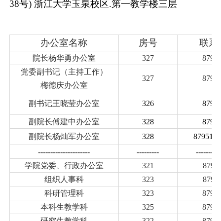
38
号
)
浙江大学玉泉校区
.
第一教学楼三层
办公室名称
房号
联系
院长杨华勇办公室
327
8795
党委副书记（主持工作）
327
8795
梅德庆办公室
副书记王晓莹办公室
326
8795
副院长傅建中办公室
328
8795
副院长杨灿军
办公室
328
8795127
---------------------
---------
----------
学院党委、行政办公室
321
8795
组织人事科
323
8795
科研管理科
323
8795
本科生教学科
325
8795
研究生教学科
322
8795