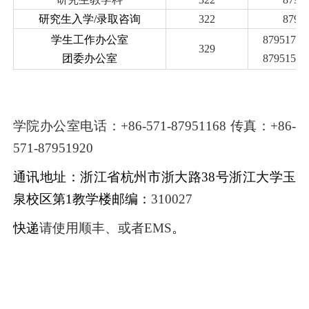
研究生入学
/
录取咨询
322
8795
学生工作办公室
87951787
329
团委办公室
87951522
学院办公室电话：
+86-571-87951168
传真：
+86-
571-87951920
通讯地址：浙江省杭州市浙大路
38
号浙江大学玉
泉校区第
1
教学楼邮编：
310027
快递
请使用
顺丰、
或者
EMS
。