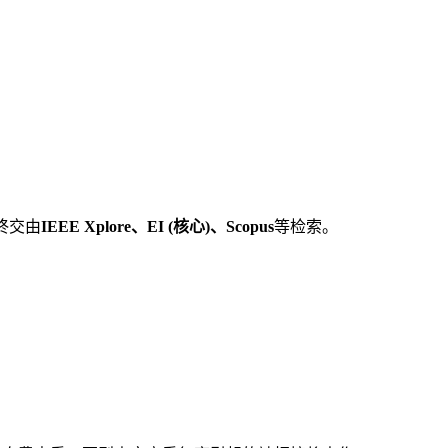
终交由
IEEE Xplore
、
EI (
核心
)
、
Scopus
等检索。