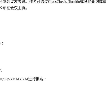
刊或会议发表过。作者可通过
CrossCheck, Turnitin
或其他查询体
公布在会议主页。
会；
示。
s/toSignUp/YNMYYM
进行报名：