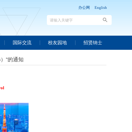
办公网
English
国际交流
校友园地
招贤纳士
6）”的通知
rol