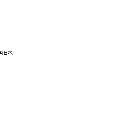
学
(
日本）