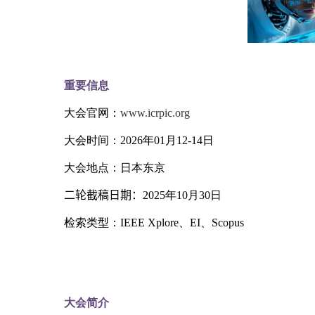
重要信息
大会官网：
www.icrpic.org
大会时间：
2026
年
01
月
12-14
日
大会地点：日本东京
二轮
截稿日期：
2025
年
10
月
30
日
检索类型：
IEEE Xplore
、
EI
、
Scopus
大会简介