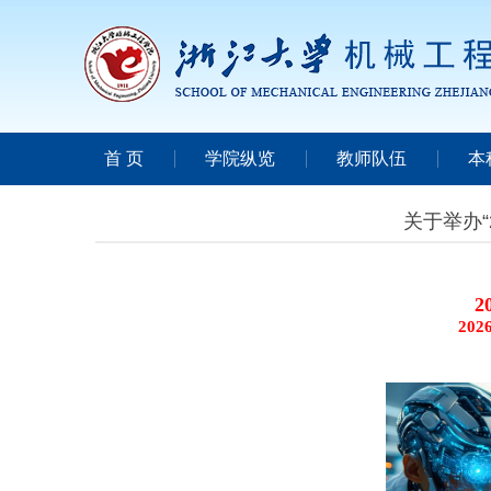
首 页
学院纵览
教师队伍
本
关于举办“
2
2026