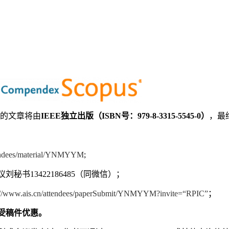
的文章将由
IEEE
独立出版（
ISBN
号：
979-8-3315-5545-0
）
，最
ttendees/material/YNMYYM
;
议刘秘书
13422186485
（同微信）；
://www.ais.cn/attendees/paperSubmit/YNMYYM?invite=“RPIC”
；
受稿件优惠。