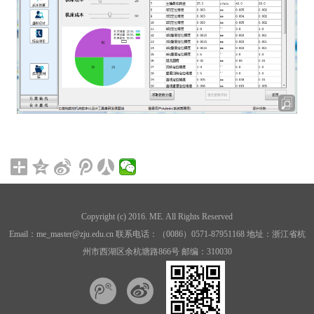
Copyright (c) 2016. ME. All Rights Reserved
Email：me_master@zju.edu.cn 联系电话：（0086）0571-87951168 地址：浙江省杭
州市西湖区余杭塘路866号 邮编：310030