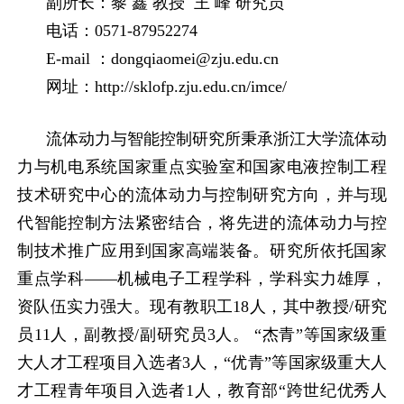
副所长：黎 鑫 教授 王 峰 研究员
电话：
0571-87952274
E-mail
：
dongqiaomei@zju.edu.cn
网址：
http://sklofp.zju.edu.cn/imce/
流体动力与智能控制研究所秉承浙江大学流体动
力与机电系统国家重点实验室和国家电液控制工程
技术研究中心的流体动力与控制研究方向，并与现
代智能控制方法紧密结合，将先进的流体动力与控
制技术推广应用到国家高端装备。研究所依托国家
重点学科——机械电子工程学科，学科实力雄厚，
资队伍实力强大。现有教职工
18
人，其中教授
/
研究
员
11
人，副教授
/
副研究员
3
人。 “杰青”等国家级重
大人才工程项目入选者
3
人，“优青”等国家级重大人
才工程青年项目入选者
1
人，教育部“跨世纪优秀人