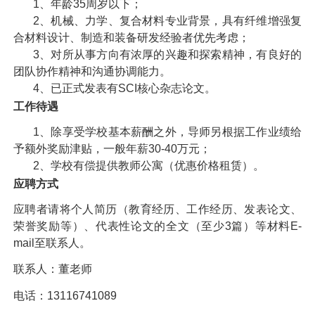
1
、年龄
35
周岁以下；
2
、机械、力学、复合材料专业背景，具有纤维增强复
合材料设计、制造和装备研发经验者优先考虑；
3
、对所从事方向有浓厚的兴趣和探索精神，有良好的
团队协作精神和沟通协调能力。
4
、已正式发表有
SCI
核心杂志论文。
工作待遇
1
、除享受学校基本薪酬之外，导师另根据工作业绩给
予额外奖励津贴，一般年薪
30-40
万元；
2
、学校有偿提供教师公寓（优惠价格租赁）。
应聘方式
应聘者请将个人简历（教育经历、工作经历、发表论文、
荣誉奖励等）、代表性论文的全文（至少
3
篇）等材料
E-
mail
至联系人。
联系人：董老师
电话：
13116741089