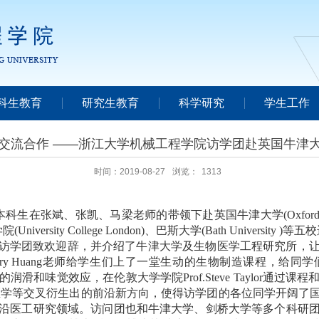
科生教育
研究生教育
科学研究
学生工作
交流合作 ——浙江大学机械工程学院访学团赴英国牛津
时间：2019-08-27
浏览：
1313
本科生在张斌、张凯、马梁老师的带领下赴英国牛津大学
(Oxford
学院
(University College London)
、巴斯大学
(Bath University )
等五校
访学团致欢迎辞，并介绍了牛津大学及生物医学工程研究所，
ry Huang
老师给学生们上了一堂生动的生物制造课程，给同学
的润滑和味觉效应，在伦敦大学学院
Prof.Steve Taylor
通过课程
医学等交叉衍生出的前沿新方向，使得访学团的各位同学开阔了
沿医工研究领域。访问团也和牛津大学、剑桥大学等多个科研