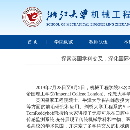
首 页
学院纵览
教师队伍
本
探索英国学科交叉，深化国际
2019
年
7
月
28
日至
8
月
5
日，机械工程学院
23
名
帝国理工学院
(Imperial College London)
、伦敦大学
英国皇家工程院院士、牛津大学崔占峰教授为
等方面的前沿研究和应用。剑桥大学工程系的
She
TomReddyhoff
教授给大家讲授了无糖可乐在口腔中
传感监测系统
,
充分展现了传统机械学科和生物、
名高校的学术氛围，并探索了多学科交叉的机械前