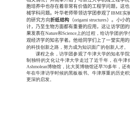
胞培养中也存在着非常有价值的工程学问题，这也
械学科问题。叶华老师带领访学团参观了
IBME
实
的研究方向
折纸结构
（
origami structures
）。小小
计，乃至生物方面都有重要的应用，这让访学团的
果发表在
Nature
和
Science
上的过程，给访学团的学
观经济学的知名学者。他给同学们上了一堂实用的
的科技创新之路，努力成为知识面广的创新人才。
课程之余，访学团参观了牛津大学的知名学院
制独特的文化让牛津大学走过了近千年，在牛津
Ashmolean
博物馆，比大英博物馆还早
70
多年，还
年在牛津访学时候的黑板板书。牛津厚重的历史积
更深的启发。