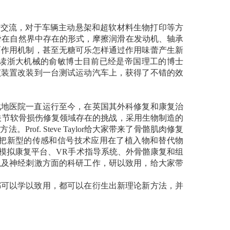
行交流，对于车辆主动悬架和超软材料生物打印等方
滑在自然界中存在的形式，摩擦润滑在发动机、轴承
面作用机制，甚至无糖可乐怎样通过作用味蕾产生新
读浙大机械的俞敏博士目前已经是帝国理工的博士
该装置改装到一台测试运动汽车上，获得了不错的效
战地医院一直运行至今，在英国其外科修复和康复治
关节软骨损伤修复领域存在的挑战，采用生物制造的
疗方法。
Prof. Steve Taylor
给大家带来了骨骼肌肉修复
把新型的传感和信号技术应用在了植入物和替代物
模拟康复平台、
VR
手术指导系统、外骨骼康复和组
以及神经刺激方面的科研工作，研以致用，给大家带
都可以学以致用，都可以在衍生出新理论新方法，并