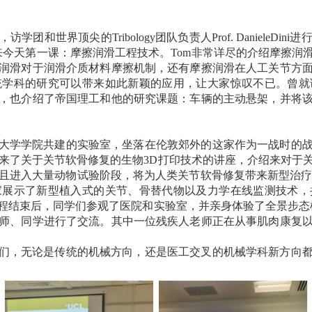
，访学团和世界顶尖的
Tribology
团队负责人
Prof. DanieleDini
进
来今天第一课：摩擦润滑工程技术。
Tom
非常详尽的介绍摩擦润
润滑对于润滑介质材料摩擦机制，还有摩擦润滑在人工关节方
统学科的研究可以带来如此新颖的应用，让大家惊叹不已。曾就
，也介绍了帝国理工和他的研究课题：车辆的主动悬架，并将
大学学院共建的实验室，坐落在伦敦郊外的这家作为一战时的
来了关于关节软骨修复的生物
3D
打印技术的讲座，介绍来对于
且进入大量动物试验阶段，将为人类关节软骨修复带来新型治
家展示了新型植入式的关节、骨替代物以及力学在线监测技术，
程结束后，同学们参观了医院和实验室，并亲身体验了全景步态
师、同学进行了交流。其中一位残疾人老师正在从事肌肉康复
们，无论是传统的机械方向，还是医工交叉的机械学科新方向