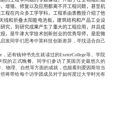
养、增殖、修复以及应用都离不开工程问题，甚至机
械工程在内众多工学学科，工程系由衷教授介绍了他
天线和折叠太阳能电池板，建筑结构和产品工业设
趣研究，到研究成果产生了重大的工程应用，并且成
教授，是牛津大学技术创新创业的优秀导师，是宏微
他启发同学们思考中英科技创新差异，寻找适合自己
ge
，还有钱钟书先生就读过的
ExeterCollege
等。学院
学院的正式晚餐。同学们参访了英国历史最悠久的
学、物理、自然等方面的成就，也能看到爱因斯坦当
这些将带给每个访学团成员对于如何度过大学时光有