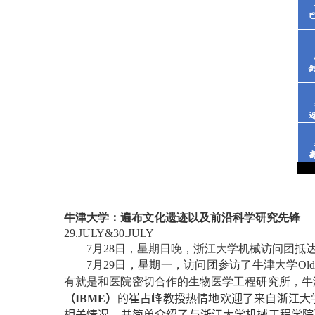
牛津大学：遍布文化遗迹以及前沿科学研究先锋
29.JULY&30.JULY
7
月
28
日，星期日晚，浙江大学机械访问团抵
7
月
29
日，星期一，访问团参访了牛津大学
Ol
有就是和医院密切合作的生物医学工程研究所，牛
（
IBME
）
的崔占峰教授热情地欢迎了来自浙江大
相关情况，并简单介绍了与浙江大学机械工程学院