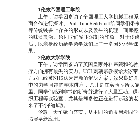
1
伦敦帝国理工学院
上午，访学团参访了帝国理工大学机械工程系
面合作进行探讨。
Prof. Tom Reddyhoff
给同学们带
等传统装备上存在的形式以及发生的机理，而摩擦
的味觉刺激。给同学们留下深刻的印象，对于传
后，以亲身经历给学弟学妹们上了一堂国外求学课
果。
2
伦敦大学学院
下午，访学团参访了英国皇家外科医院和伦敦
疗方面拥有顶尖的实力。
UCL
刘朝宗教授给大家带
方式已经被
NHS
认为是新的解决方案，效果良好并
中的力学问题的学术讲座，尤其是在实验室给大
里。同学们感到非常的新奇并进行了大量互动。课
织工程等实验室，尤其是和多位正在进行试验的老
来了不小的触动。
伦敦一天忙碌而充实，从不同的角度启发同学
拓展至新应用。