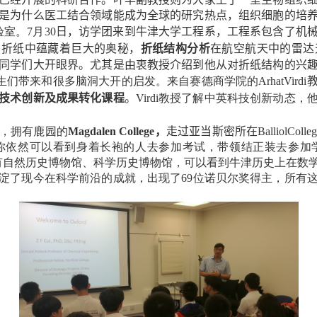
是为什么医工结合领域能成为全球的研究热点，组织细胞的培
验室。
7
月
30
日，访学团来到牛津大学工程系，工程系包含了机
的折纸中蕴藏着巨大的奥秘，
折纸结构分析
在航空航天中的雷达
同学们大开眼界。尤其是由衷教授介绍到他从对折纸结构的兴
生们带来和很多脑洞大开的启发。来自赛德商学院的
ArhatVirdi
技术创新及成果转化课程
。
Virdi
教授了解中英科技创新动态，
，拥有鹿园的
Magdalen College
，
走过亚当斯密所在
BalliolColle
你依然可以看到身着长袍的人去参加考试，带领结正装去参加
有自然历史博物馆、科学历史博物馆，可以看到牛津历史上在数
淀了现今在科学前沿的成就，出现了
69
位诺贝尔奖得主，所有