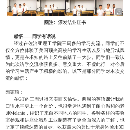
图注：
颁发结业证书
感悟——同学有话说
经过在佐治亚理工学院三周多的学习交流，同学们不
仅全方位体验了美国顶尖高校的学习生活以及当地异域风
情，更是在求知的路上又往前踏了一大步。同学们一致认
为此次访学交流收获良多、意义重大、不虚此行，对今后
的学习生活产生了积极的影响。以下是部分同学对本次交
流的感悟：
陶家琦：
在
GT
的三周过得充实而又愉快。两周的英语课让我的
口语水平更上一个台阶，也很幸运地遇到了耐心温和的老
师
Melanie
，结识了来自不同地方的同学。各种各样的实验
室参观和讲座让我对工业制造有了更全面深入的了解，也
坚定了继续深造的目标。收获最大的莫过于亲身体验用
3D