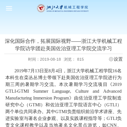
深化国际合作，拓展国际视野——浙江大学机械工程
学院访学团赴美国佐治亚理工学院交流学习
设置
时间：2019-08-18
浏览：
815
2019
年
7
月
13
日至
8
月
4
日，浙江大学机械工程学院
16
名
本科生在栾丛丛博士带领下赴美国佐治亚理工学院进行为
期三周的暑期学习交流。本次暑期学习交流项目《
2019
GTLI-GTMI Summer Language, Culture and Advanced
Manufacturing Immersion Program
》由佐治亚理工学院制造
研究中心（
GTMI
）和佐治亚理工学院语言中心（
GTLI
）
两个单位共同承办。其中
GTMI
负责组织前沿学术讲座、先
进实验室与著名企业参观、以及实践课程指导等；
GTLI
负
责文化课程教学以及当地著名文化景点游览，如
CNN
、