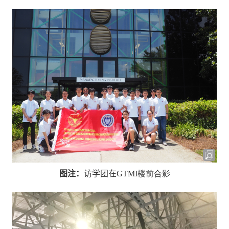
图注：
访学团在
GTMI
楼前合影