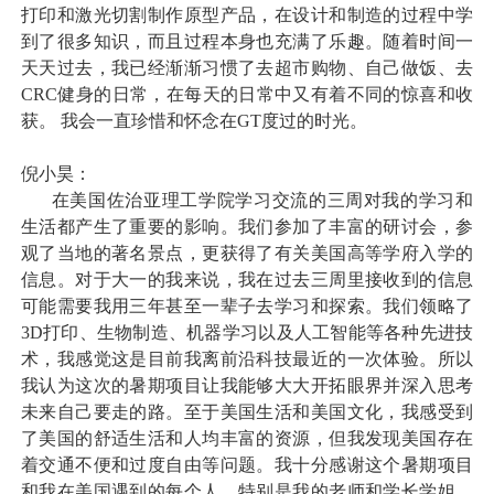
打印和激光切割制作原型产品，在设计和制造的过程中学
到了很多知识，而且过程本身也充满了乐趣。随着时间一
天天过去，我已经渐渐习惯了去超市购物、自己做饭、去
CRC
健身的日常，在每天的日常中又有着不同的惊喜和收
获。 我会一直珍惜和怀念在
GT
度过的时光。
倪小昊：
在美国佐治亚理工学院学习交流的三周对我的学习和
生活都产生了重要的影响。我们参加了丰富的研讨会，参
观了当地的著名景点，更获得了有关美国高等学府入学的
信息。对于大一的我来说，我在过去三周里接收到的信息
可能需要我用三年甚至一辈子去学习和探索。我们领略了
3D
打印、生物制造、机器学习以及人工智能等各种先进技
术，我感觉这是目前我离前沿科技最近的一次体验。所以
我认为这次的暑期项目让我能够大大开拓眼界并深入思考
未来自己要走的路。至于美国生活和美国文化，我感受到
了美国的舒适生活和人均丰富的资源，但我发现美国存在
着交通不便和过度自由等问题。我十分感谢这个暑期项目
和我在美国遇到的每个人，特别是我的老师和学长学姐，