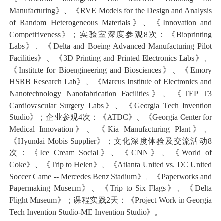
Manufacturing
》、《
RVE Models for the Design and Analysis
of Random Heterogeneous Materials
》、《
Innovation and
Competitiveness
》；实验室深度参观
8
次：《
Bioprinting
Labs
》、《
Delta and Boeing Advanced Manufacturing Pilot
Facilities
》、《
3D Printing and Printed Electronics Labs
》、
《
Institute for Bioengineering and Biosciences
》、《
Emory
HSRB Research Lab
》、《
Marcus Institute of Electronics and
Nanotechnology Nanofabrication Facilities
》、《
TEP T3
Cardiovascular Surgery Labs
》、《
Georgia Tech Invention
Studio
》；企业参观
4
次：《
ATDC
》、《
Georgia Center for
Medical Innovation
》、《
Kia Manufacturing Plant
》、
《
Hyundai Mobis Supplier
》；文化深度体验及交流活动
8
次：《
Ice Cream Social
》、《
CNN
》、《
World of
Coke
》、《
Trip to Helen
》、《
Atlanta United vs. DC United
Soccer Game -- Mercedes Benz Stadium
》、《
Paperworks and
Papermaking Museum
》、《
Trip to Six Flags
》、《
Delta
Flight Museum
》；课程实践
2
天：《
Project Work in Georgia
Tech Invention Studio-ME Invention Studio
》。