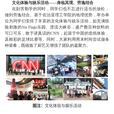
文化体验与娱乐活动——身临其境、劳逸结合
在刻苦勤学的同时，同学们也不忘进行适当的放松，
做到劳逸结合。基于佐治亚理工学院的地理优势，举办单
位为同学们安排了丰富的文化体验与娱乐活动，如充满惊
险刺激的
Six Flags
乐园、漂流大峡谷，盛产数百种饮料的
可口可乐，敢于讲真话的
CNN
，起源于中国的造纸体验，
及精彩的足球比赛等。同时，大家利用周末时间尝试做各
种菜肴，既锻炼了厨艺又增强了团队的凝聚力。
图注：
文化体验与娱乐活动