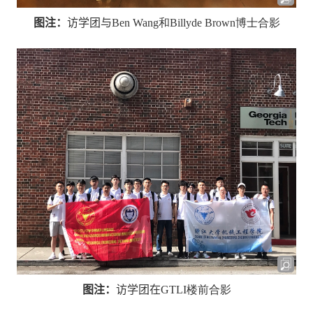
图注：
访学团与
Ben Wang
和
Billyde Brown
博士合影
图注：
访学团在
GTLI
楼前合影