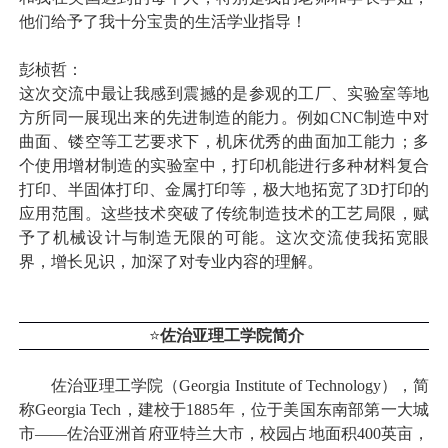
他们给予了我十分宝贵的生活学业指导！
彭桢哲：
这次交流中最让我感到震撼的是参观的工厂、实验室等地
方所同一展现出来的先进制造的能力。例如
CNC
制造中对
曲面、镂空等工艺要求下，机床优秀的曲面加工能力；多
个使用增材制造的实验室中，打印机能进行多种材料复合
打印、半固体打印、金属打印等，极大地拓宽了
3D
打印的
应用范围。这些技术突破了传统制造技术的工艺局限，赋
予了机械设计与制造无限的可能。这次交流使我拓宽眼
界，增长见识，加深了对专业内容的理解。
⭐
佐治亚理工学院简介
佐治亚理工学院（
Georgia Institute of Technology
），简
称
Georgia Tech
，建校于
1885
年，位于美国东南部第一大城
市——佐治亚洲首府亚特兰大市，校园占地面积
400
英亩，