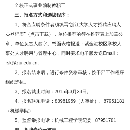
全校正式事业编制教职工
三、报名方式和选拔程序：
1
、符合应聘条件者须填写
“
浙江大学人才招聘应聘人
员登记表
”
（点击下载），单位推荐的须在推荐表上加盖公
章、单位负责人
签字。
书面表格报送：紫金港校区学校人
事处人才聘用与管理中心，同时要求电子版发送
Email
：
rsk@zju.edu.cn
。
2
、报名结束后，进行条件资格审核，按干部工作程序
组织选拔。
3
、报名截止时间：
2015
年
3
月
23
日
。
4
、报名联系电话：
88981959
（人事处）、
87951181
（机械学院）
5
、监督举报电话：机械工程学院纪委
87951781
四、竞聘岗位一览表