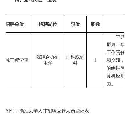
招聘单位
招聘岗位
职位
职数
中共党
原则上
年龄
工作责任心
院综合办副
正科或副
机械工程学院
1
和交流，具
主任
科
的组织管理
算机应用能
力。
附件：
浙江大学人才招聘应聘人员登记表