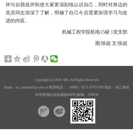
评与自我批评则使大家更深刻地认识自己，同时对身边的
党员同志加深了了解，明确了自己今后需要加强学习与改
进的内容。
机械工程学院机电
15
硕
1
党支部
图
/
徐超 文
/
徐超
Copyright (c) 2016. ME. All Rights Reserved
Email：me_master@zju.edu.cn 联系电话：（0086）0571-87951168 地址：浙江省杭
州市西湖区余杭塘路866号 邮编：310030