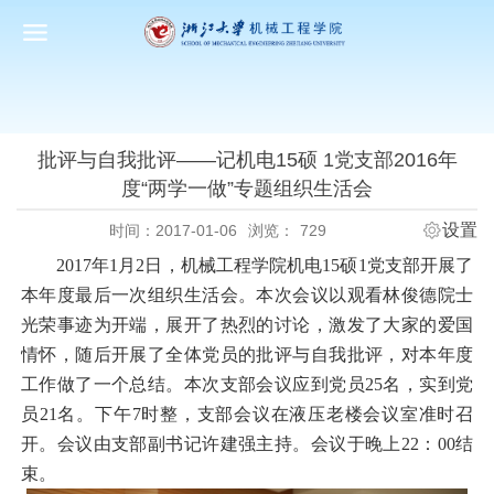
批评与自我批评——记机电15硕 1党支部2016年
度“两学一做”专题组织生活会
设置
时间：2017-01-06
浏览：
729
2017
年
1
月
2
日，机械工程学院机电
15
硕
1
党支部开展了
本年度最后一次组织生活会。本次会议以观看林俊德院士
光荣事迹为开端，展开了热烈的讨论，激发了大家的爱国
情怀，随后开展了全体党员的批评与自我批评，对本年度
工作做了一个总结。本次支部会议应到党员
25
名，实到党
员
21
名。下午
7
时整，支部会议在液压老楼会议室准时召
开。会议由支部副书记许建强主持。会议于晚上
22
：
00
结
束。