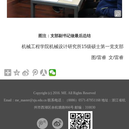
图注：支部副书记做最后总结
机械工程学院机械设计研究所
15
级硕士第一党支部
图
/
雷睿
文
/
雷睿
Copyright (c) 2016. ME. All Rights Reserved
Email：me_master@zju.edu.cn 联系电话：（0086）0571-87951168 地址：浙江省杭
州市西湖区余杭塘路866号 邮编：310030