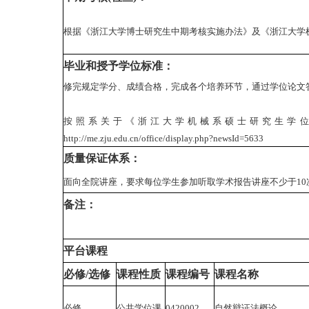
根据《浙江大学博士研究生中期考核实施办法》及《浙江大学
毕业和授予学位标准：
修完规定学分、成绩合格，完成各个培养环节，通过学位论文
按照系关于《浙江大学机械系硕士研究生学
http://me.zju.edu.cn/office/display.php?newsId=5633
质量保证体系：
面向全院讲座，要求每位学生参加听取学术报告讲座不少于10
备注：
平台课程
必修/选修
课程性质
课程编号
课程名称
必修
公共学位课
0420002
自然辩证法概论