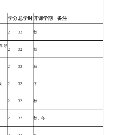
学分
总学时
开课学期
备注
2
32
秋
学导
2
32
秋
2
32
秋
践
2
32
冬
2
32
秋
2
32
秋、冬