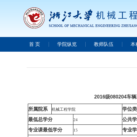
首 页
学院纵览
教师队伍
本
2016级080204
所属院系
学位类
机械工程学院
最低总学分
公共学
24
专业课最低学分
专业学
15