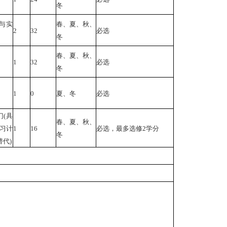
冬
与实
春、夏、秋、
2
32
必选
冬
春、夏、秋、
1
32
必选
冬
1
0
夏、冬
必选
门(具
春、夏、秋、
学习计
1
16
必选，最多选修2学分
冬
代)