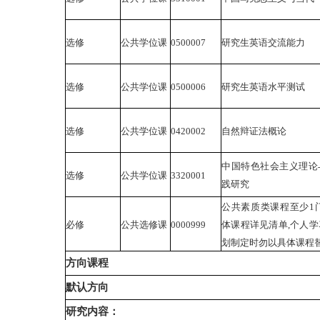
选修
公共学位课
0500007
研究生英语交流能力
选修
公共学位课
0500006
研究生英语水平测试
选修
公共学位课
0420002
自然辩证法概论
中国特色社会主义理论
选修
公共学位课
3320001
践研究
公共素质类课程至少1门
必修
公共选修课
0000999
体课程详见清单,个人学
划制定时勿以具体课程替
方向课程
默认方向
研究内容：