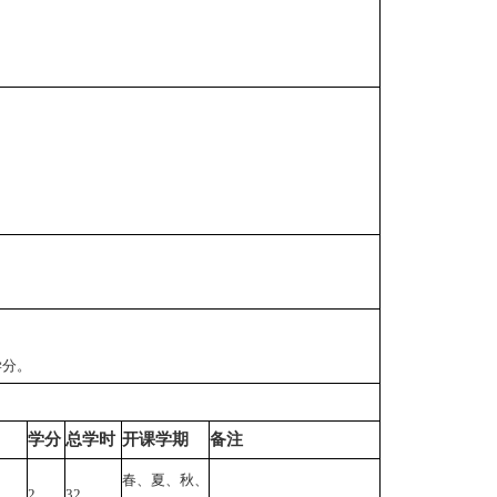
学分。
学分
总学时
开课学期
备注
春、夏、秋、
2
32