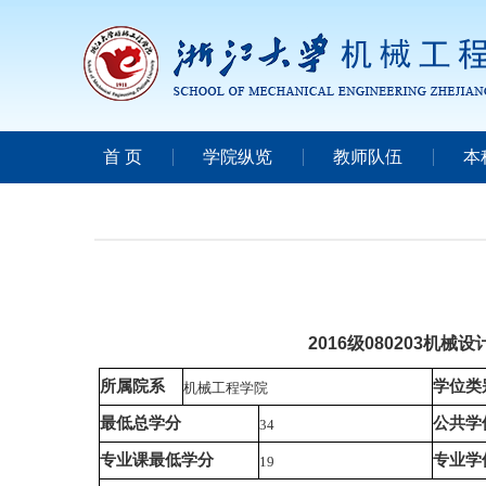
首 页
学院纵览
教师队伍
本
2016级080203机
所属院系
学位类
机械工程学院
最低总学分
公共学
34
专业课最低学分
专业学
19