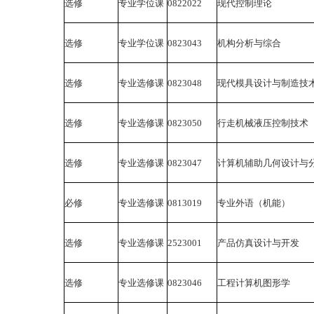
选修
专业学位课
0822022
现代控制理论
选修
专业学位课
0823043
机构分析与综合
选修
专业选修课
0823048
现代模具设计与制造技
选修
专业选修课
0823050
行走机械液压控制技术
选修
专业选修课
0823047
计算机辅助几何设计与
必修
专业选修课
0813019
专业外语（机能）
选修
专业选修课
2523001
产品仿真设计与开发
选修
专业选修课
0823046
工程计算机图形学