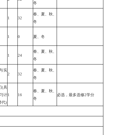
冬
春、夏、秋、
1
32
冬
1
0
夏、冬
春、夏、秋、
1
24
冬
与实
春、夏、秋、
2
32
冬
(具
春、夏、秋、
习计
1
16
必选，最多选修2学分
冬
代)