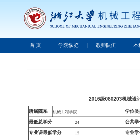
首 页
学院纵览
教师队伍
本
2016级080203机
所属院系
学位类
机械工程学院
最低总学分
公共学
24
专业课最低学分
专业学
15