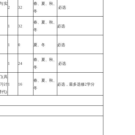
与实
春、夏、秋、
2
32
必选
冬
春、夏、秋、
1
32
必选
冬
1
0
夏、冬
必选
春、夏、秋、
1
24
必选
冬
门(具
春、夏、秋、
学习计
1
16
必选，最多选修2学分
冬
代)