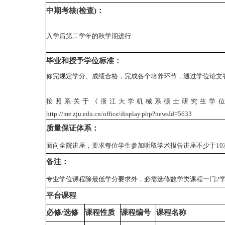
中期考核(检查)：
入学后第二学年的秋学期进行
毕业和授予学位标准：
修完规定学分、成绩合格，完成各个培养环节，通过学位论文
按照系关于《浙江大学机械系硕士研究生学
http://me.zju.edu.cn/office/display.php?newsId=5633
质量保证体系：
面向全院讲座，要求每位学生参加听取学术报告讲座不少于10
备注：
专业学位课程除最低学分要求外，必需选修数学类课程一门2
平台课程
必修/选修
课程性质
课程编号
课程名称