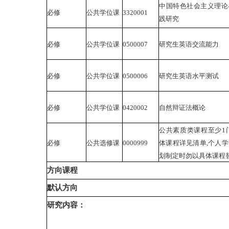
中国特色社会主义理论
必修
公共学位课
3320001
践研究
必修
公共学位课
0500007
研究生英语交流能力
必修
公共学位课
0500006
研究生英语水平测试
必修
公共学位课
0420002
自然辩证法概论
公共素质类课程至少1
必修
公共选修课
0000999
体课程详见清单,个人
划制定时勿以具体课程替
方向课程
默认方向
研究内容：