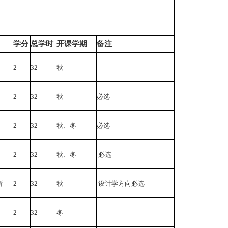
学分
总学时
开课学期
备注
2
32
秋
2
32
秋
必选
2
32
秋、冬
必选
2
32
秋、冬
必选
析
2
32
秋
设计学方向必选
2
32
冬