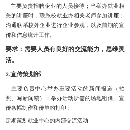
主要
负责招聘企业的人员接待
；当
举办
就业相
关
的讲座时，联系
校
就业办相关老师
参加
讲座；
沟通联系
校外企业进行企业参观
，以及前期的宣
传和信息统计工作
。
要求
：
需要人员有良好的交流能力，思维灵
活。
宣传
策划部
3.
主要
负责中心
举办
重要活动的
新闻报道（拍
照、写新闻稿）
；
举办活动
所需的场地租借
、
宣
传
条幅
制作
和
传单的打印；
定期策划就业中心的内部交流活动。