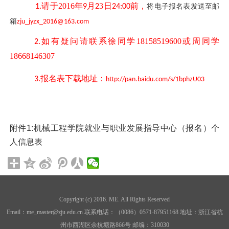
请于
2016
年
月
3
日
前，
1.
9
2
24:00
将电子报名表发送至邮
箱
zju_jyzx_2016@163.com
如有
疑问
请联系
徐
同学
18158519600
或
周
同学
2.
18668146307
报名表
下载地址：
3.
http://pan.baidu.com/s/1bphzU03
附件1:
机械工程学院就业与职业发展指导中心（报名）个
人信息表
Copyright (c) 2016. ME. All Rights Reserved
Email：me_master@zju.edu.cn 联系电话：（0086）0571-87951168 地址：浙江省杭
州市西湖区余杭塘路866号 邮编：310030