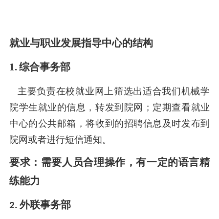
就业与职业发展指导中心的
结构
1.
综合事务部
主要
负责
在
校就业网上
筛选
出适合我们机械
学
院
学生就业的信息，转发到
院网
；定期查看就业
中心的公共邮箱，将
收到
的招聘信息
及时发布到
院网或者进行短信
通知。
要求
：
需要人员合理操作，有一定的语言精
练能力
外联事务部
2.