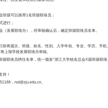
业班级可以推荐
1
名班级联络员；
式进行；
会（发展联络办），经审核确认后，确定班级联络员名单。
日前将届次、班级、姓名、性别、入学年份、专业、学历、手机
后将上报学校发展联络办审核。
班级联络员聘任名单，统一颁发“浙江大学校友总会
X
届班级联络
支持！
951168
，
rsd@zju.edu.cn
。