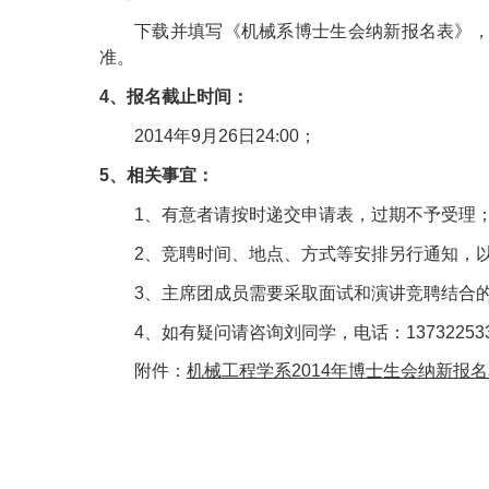
下载并填写《机械系博士生会纳新报名表》
准。
4
、报名截止时间：
2014
年
9
月
26
日
24
:
00
；
5
、相关事宜：
1
、有意者请按时递交申请表，过期不予受理
2
、竞聘时间、地点、方式等安排另行通知，
3
、主席团成员需要采取面试和演讲竞聘结合
4
、如有疑问请咨询刘同学，电话：
13732253
附件：
机械工程学系
2014
年博士生会纳新报名