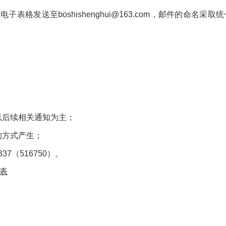
，电子表格发送至
boshishenghui@163.com
，邮件的命名采取统
；
以后续相关通知为主；
的方式产生；
337
（
516750
）。
表