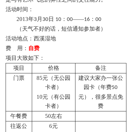
活动时间：
2013
年
月
日
：
——
：
3
30
10
00
16
00
（天气不好的话，短信通知参加者）
活动地点：西溪湿地
费 用：
自费
项目大致如下：
项目
价格
备注
门票
85
元（无公园
建议大家办一张公
卡者）
园卡（年费
50
10
元（有公园
元），很多景点免
卡者）
费
午餐费
50
左右
往返公
6
元