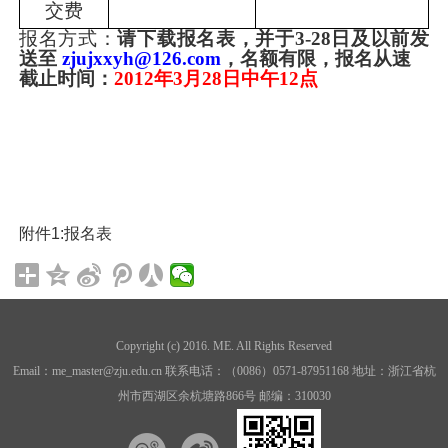
交费
报名方式：
请
下载
报名表
，
并
于
3
-28
日及以前发
送
至
zjujxxyh@126.com
，名额有限，报名从速
截止时间
：
201
2
年
3
月
28
日
中午1
2
点
附件1:
报名表
Copyright (c) 2016. ME. All Rights Reserved
Email：me_master@zju.edu.cn 联系电话：（0086）0571-87951168 地址：浙江省杭
州市西湖区余杭塘路866号 邮编：310030