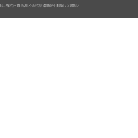
68 地址：浙江省杭州市西湖区余杭塘路866号 邮编：310030