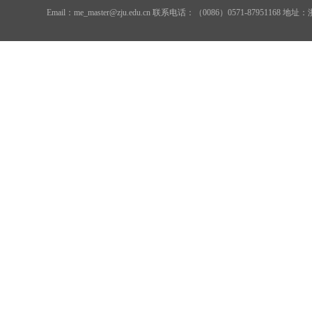
Email：me_master@zju.edu.cn 联系电话：（0086）0571-879511