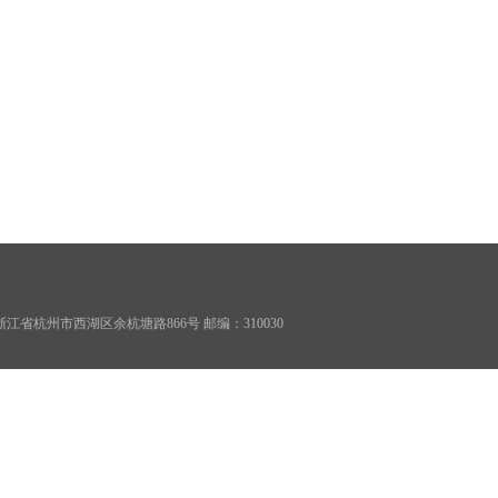
68 地址：浙江省杭州市西湖区余杭塘路866号 邮编：310030