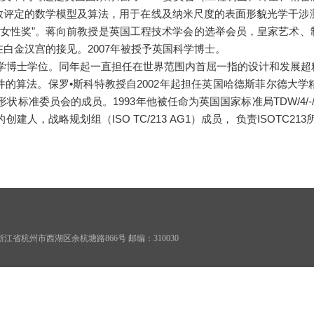
评定的数学模型及算法，用于在线及纳米尺度的表面形貌光学干涉测
洲女性奖”。蒋向前教授是英国工程技术学会的选举会员，皇家艺术
在白金汉宫的接见。2007年被授予英国科学博士。
统计学博士学位。同年起一直担任在世界范围内首屈一指的设计和发展
的算法。保罗•斯科特教授自2002年起担任英国哈德斯菲尔德大
准委员会的成员。1993年他被任命为英国国家标准局TDW/4/-/
的创建人，战略规划组（ISO TC/213 AG1）成员， 负责ISOT
68 地址：浙江省杭州市西湖区余杭塘路866号 邮编：310030