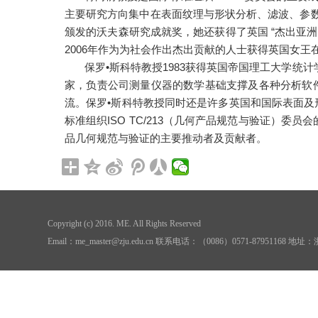
主要研究方向集中在表面纹理与形状分析、滤波、参数
颁发的沃夫森研究成就奖，她还获得了英国 “杰出亚
2006年作为为社会作出杰出贡献的人士获得英国女王
保罗•斯科特教授1983获得英国帝国理工大学
家，负责公司测量仪器的数学基础支撑及各种分析软件
流。保罗•斯科特教授同时还是许多英国和国际表面及形状标
标准组织ISO TC/213（几何产品规范与验证）委员会
品几何规范与验证的主要推动者及贡献者。
Copyright (c) 2016. ME. All Rights Reserved
Email：me_master@zju.edu.cn 联系电话：（0086）0571-879511