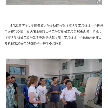
5
月
21
日下午，美国普渡大学参访团
来到浙江大学工程训练中心进行
了参观和交流。参访团由普渡大学工学院机械工程系
30
余名师生组成，
浙江大学
机械工程学系党委副书记郭文刚、
工程训练中心徐建忠老师
以
及机械系
20
余位
06
级同学进行了全程陪同。