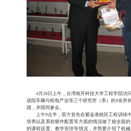
4
月
28
日
上午，台湾南开科技大学工程学院访
该院车辆与机电产业等三个研究所（系）的
8
名所
团，并陪同参会。
上午
9
点半，双方首先在紫金港校区工程训练
培养以及系软硬件配置等方面的情况做了较全面的
的课程设置、教学安排等情况，并简要介绍了机械